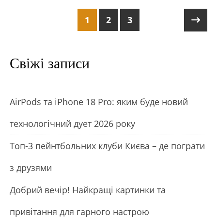
1
2
3
Свіжі записи
АirРods та iРhone 18 Рro: яким буде новий
технологічний дует 2026 року
Топ-3 пейнтбольних клуби Києва – де пограти
з друзями
Добрий вечір! Найкращі картинки та
привітання для гарного настрою