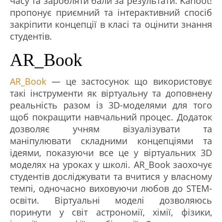
часу та заробляти бали за результати. Kahoot!
пропонує приємний та інтерактивний спосіб
закріпити концепції в класі та оцінити знання
студентів.
AR_Book
AR_Book
— це застосунок що використовує
такі інструменти як віртуальну та доповнену
реальність разом із 3D-моделями для того
щоб покращити навчальний процес. Додаток
дозволяє учням візуалізувати та
маніпулювати складними концепціями та
ідеями, показуючи все це у віртуальних 3D
моделях на уроках у школі. AR_Book заохочує
студентів досліджувати та вчитися у власному
темпі, одночасно виховуючи любов до STEM-
освіти. Віртуальні моделі дозволяюсь
поринути у світ астрономії, хімії, фізики,