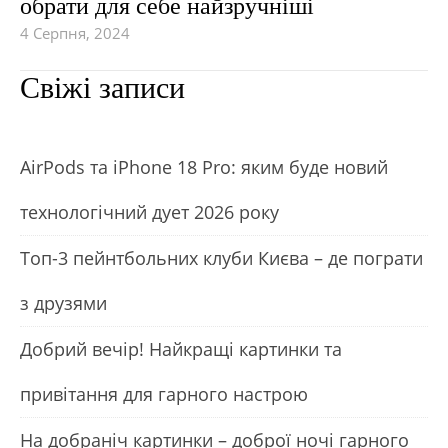
обрати для себе найзручніші
4 Серпня, 2024
Свіжі записи
АirРods та iРhone 18 Рro: яким буде новий
технологічний дует 2026 року
Топ-3 пейнтбольних клуби Києва – де пограти
з друзями
Добрий вечір! Найкращі картинки та
привітання для гарного настрою
На добраніч картинки – доброї ночі гарного