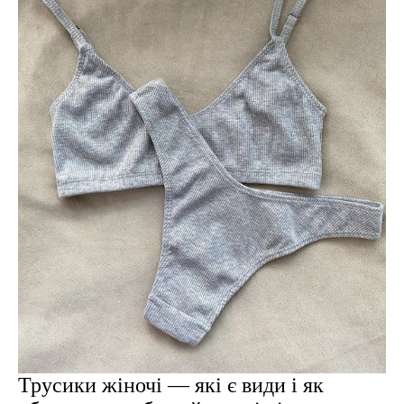
Трусики жіночі — які є види і як