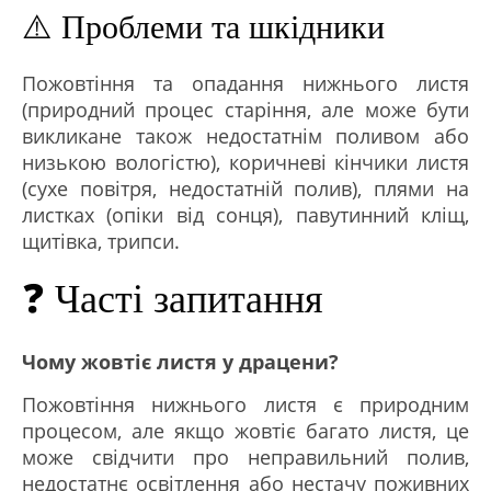
⚠️ Проблеми та шкідники
Пожовтіння та опадання нижнього листя
(природний процес старіння, але може бути
викликане також недостатнім поливом або
низькою вологістю), коричневі кінчики листя
(сухе повітря, недостатній полив), плями на
листках (опіки від сонця), павутинний кліщ,
щитівка, трипси.
❓ Часті запитання
Чому жовтіє листя у драцени?
Пожовтіння нижнього листя є природним
процесом, але якщо жовтіє багато листя, це
може свідчити про неправильний полив,
недостатнє освітлення або нестачу поживних