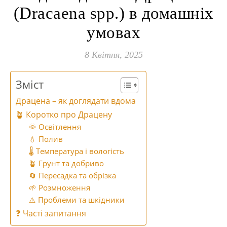
(Dracaena spp.) в домашніх
умовах
8 Квітня, 2025
Зміст
Драцена – як доглядати вдома
🪴 Коротко про Драцену
🌞 Освітлення
💧 Полив
🌡️ Температура і вологість
🪴 Грунт та добриво
🔄 Пересадка та обрізка
🌱 Розмноження
⚠️ Проблеми та шкідники
❓ Часті запитання