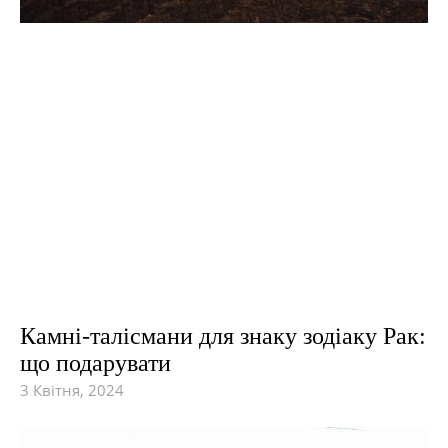
Камні-талісмани для знаку зодіаку Рак:
що подарувати
3 Квітня, 2024