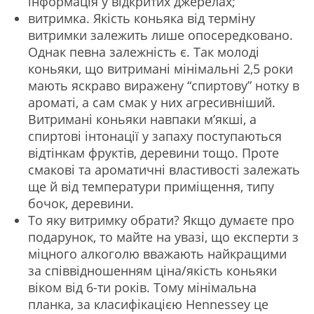
інформація у відкритих джерелах;
витримка. Якість коньяка від терміну
витримки залежить лише опосередковано.
Однак певна залежність є. Так молоді
коньяки, що витримані мінімальні 2,5 роки
мають яскраво виражену “спиртову” нотку в
ароматі, а сам смак у них агресивніший.
Витримані коньяки навпаки м’якші, а
спиртові інтонації у запаху поступаються
відтінкам фруктів, деревини тощо. Проте
смакові та ароматичні властивості залежать
ще й від температури приміщення, типу
бочок, деревини.
То яку витримку обрати? Якщо думаєте про
подарунок, то майте на увазі, що експерти з
міцного алкоголю вважають найкращими
за співвідношенням ціна/якість коньяки
віком від 6-ти років. Тому мінімальна
планка, за класифікацією Hennessey це