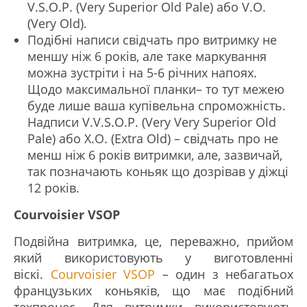
V.S.O.P. (Very Superior Old Pale) або V.O.
(Very Old).
Подібні написи свідчать про витримку не
меншу ніж 6 років, але таке маркування
можна зустріти і на 5-6 річних напоях.
Щодо максимальної планки– то тут межею
буде лише ваша купівельна спроможність.
Надписи V.V.S.O.P. (Very Very Superior Old
Pale) або X.O. (Extra Old) – свідчать про не
менш ніж 6 років витримки, але, зазвичай,
так позначають коньяк що дозрівав у діжці
12 років.
Courvoisier VSOP
Подвійна витримка, це, переважно, прийом
який використовують у виготовленні
віскі.
Courvoisier VSOP
– один з небагатьох
французьких коньяків, що має подібний
техпроцес. Для витримки використовують