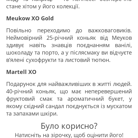
стане хітом у його колекції.
Meukow XO Gold
Повільно переходимо до важковаговиків.
Неймовірний 25-річний коньяк від Меуков
здивує навіть знавців поєднанням ванілі,
шоколаду та порто, а у післясмаку ви відчуєте
в’ялені сухофрукти та листовий тютюн.
Martell XO
Подарунок для найважливіших в житті людей.
40-річний коньяк, що має неперевершений
фруктовий смак та ароматичний букет, у
якому східний сандал поєднується із мускатом
та запахами шкіри.
Було корисно?
Натисніть на зірочку, щоб оцінити його!