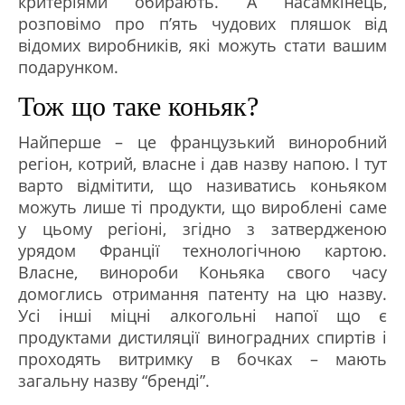
критеріями обирають. А насамкінець,
розповімо про п’ять чудових пляшок від
відомих виробників, які можуть стати вашим
подарунком.
Тож що таке коньяк?
Найперше – це французький виноробний
регіон, котрий, власне і дав назву напою. І тут
варто відмітити, що називатись коньяком
можуть лише ті продукти, що вироблені саме
у цьому регіоні, згідно з затвердженою
урядом Франції технологічною картою.
Власне, винороби Коньяка свого часу
домоглись отримання патенту на цю назву.
Усі інші міцні алкогольні напої що є
продуктами дистиляції виноградних спиртів і
проходять витримку в бочках – мають
загальну назву “бренді”.