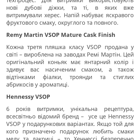
нові дубові діжки, та ті, в яких вже
витримували херес. Напій набуває яскравого
фруктового смаку, округлого та повного.
Remy Martin VSOP Mature Cask Finish
Кожна третя пляшка класу VSOP продана у
світі – вироблена на заводах Ремі Мартін. Цей
оригінальний коньяк має янтарний колір і
здивує вас насиченим смаком, а також
відтінками фіалки, троянди та стиглих
абрикосів у ароматиці.
Hennessy VSOP
6 років витримки, унікальна рецептура,
всесвітньо відомий бренд – усе це Hennessy
VSOP у подарункових варіантах. Якщо той для
кого призначено подарунок любить смаки
меду та лакриці – то Хеннессі безперечно