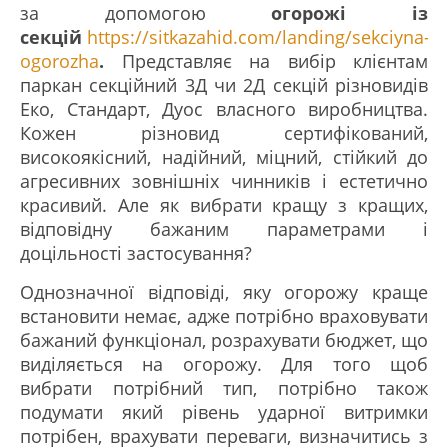
за допомогою
огорожі із
секцій
https://sitkazahid.com/landing/sekciyna-
ogorozha
.
Представляє на вибір клієнтам
паркан секційний 3Д чи 2Д секцій різновидів
Еко, Стандарт, Дуос власного виробництва.
Кожен різновид сертифікований,
високоякісний, надійний, міцний, стійкий до
агресивних зовнішніх чинників і естетично
красивий. Але як вибрати кращу з кращих,
відповідну бажаним параметрами і
доцільності застосування?
Однозначної відповіді, яку огорожу краще
встановити немає, адже потрібно враховувати
бажаний функціонал, розрахувати бюджет, що
виділяється на огорожу. Для того щоб
вибрати потрібний тип, потрібно також
подумати який рівень ударної витримки
потрібен, врахувати переваги, визначитись з