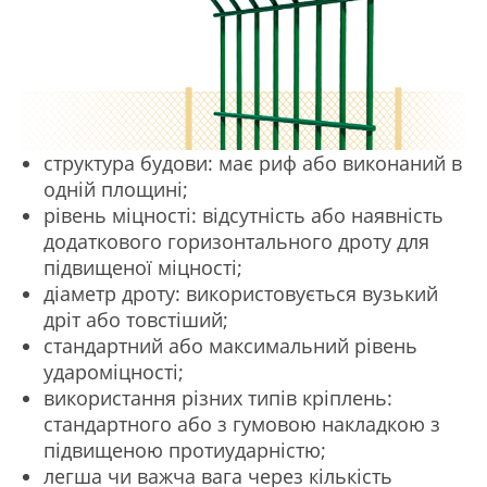
структура будови: має риф або виконаний в
одній площині;
рівень міцності: відсутність або наявність
додаткового горизонтального дроту для
підвищеної міцності;
діаметр дроту: використовується вузький
дріт або товстіший;
стандартний або максимальний рівень
удароміцності;
використання різних типів кріплень:
стандартного або з гумовою накладкою з
підвищеною протиударністю;
легша чи важча вага через кількість