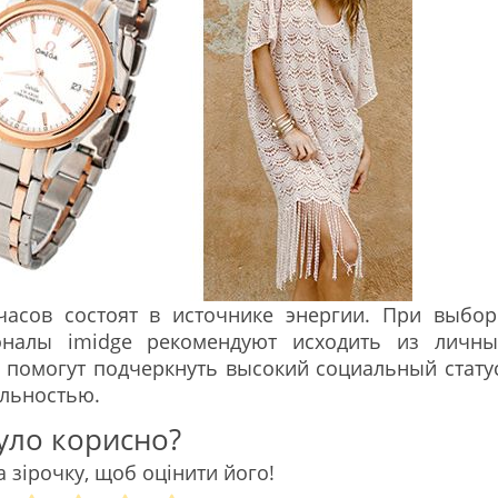
асов состоят в источнике энергии. При выбор
налы imidge рекомендуют исходить из личны
 помогут подчеркнуть высокий социальный статус
альностью.
уло корисно?
а зірочку, щоб оцінити його!