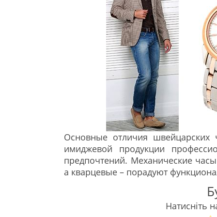
Основные отличия швейцарских ч
имиджевой продукции профессио
предпочтений. Механические часы
а кварцевые – порадуют функцион
Б
Натисніть н