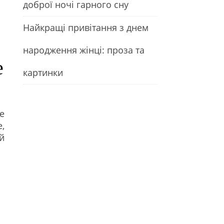
доброї ночі гарного сну
Найкращі привітання з днем
народження жінці: проза та
е
картинки
е
,
й