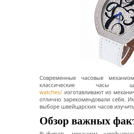
Современные часовые механиз
классические часы 
watches/
изготавливают из механич
отлично зарекомендовали себя. И
выборе швейцарских часов изучит
Обзор важных фак
Выбирать механизм швейцарск