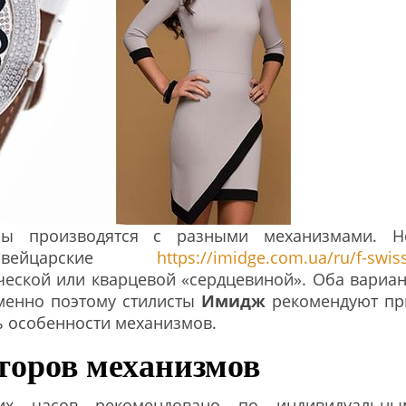
мы производятся с разными механизмами. Н
швейцарские
https://imidge.com.ua/ru/f-swis
еской или кварцевой «сердцевиной». Оба вариан
менно поэтому стилисты
Имидж
рекомендуют пр
ь особенности механизмов.
торов механизмов
их часов рекомендовано по индивидуальны