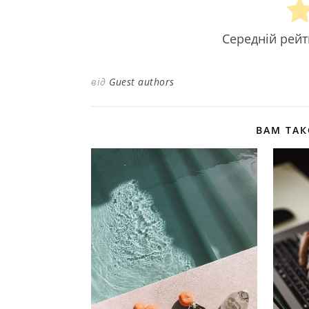
Середній рей
від
Guest authors
ВАМ ТА