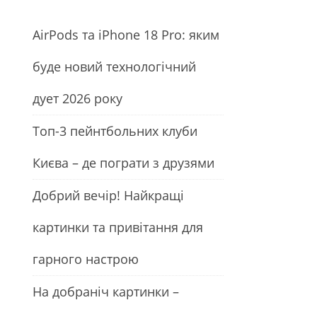
АirРods та iРhone 18 Рro: яким
буде новий технологічний
дует 2026 року
Топ-3 пейнтбольних клуби
Києва – де пограти з друзями
Добрий вечір! Найкращі
картинки та привітання для
гарного настрою
На добраніч картинки –