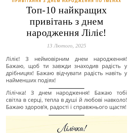
ПРИВІТАННЯ З ДНЕМ НАРОДЖЕННЯ ПО ІМЕНАХ
Топ-10 найкращих
привітань з днем
народження Ліліє!
13 Лютого, 2025
Ліліє! З неймовірним днем народження!
Бажаю, щоб ти завжди знаходив радість у
дрібницях! Бажаю відчувати радість навіть у
найменших подіях!
Лілічка! З днем народження! Бажаю тобі
світла в серці, тепла в душі й любові навколо!
Бажаю здоров’я, радості і справжнього щастя!