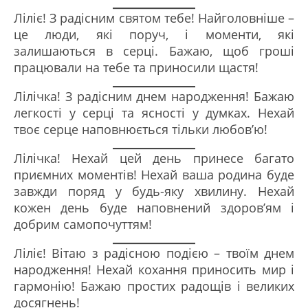
Ліліє! З радісним святом тебе! Найголовніше –
це люди, які поруч, і моменти, які
залишаються в серці. Бажаю, щоб гроші
працювали на тебе та приносили щастя!
Лілічка! З радісним днем народження! Бажаю
легкості у серці та ясності у думках. Нехай
твоє серце наповнюється тільки любов’ю!
Лілічка! Нехай цей день принесе багато
приємних моментів! Нехай ваша родина буде
завжди поряд у будь-яку хвилину. Нехай
кожен день буде наповнений здоров’ям і
добрим самопочуттям!
Ліліє! Вітаю з радісною подією – твоїм днем
народження! Нехай кохання приносить мир і
гармонію! Бажаю простих радощів і великих
досягнень!