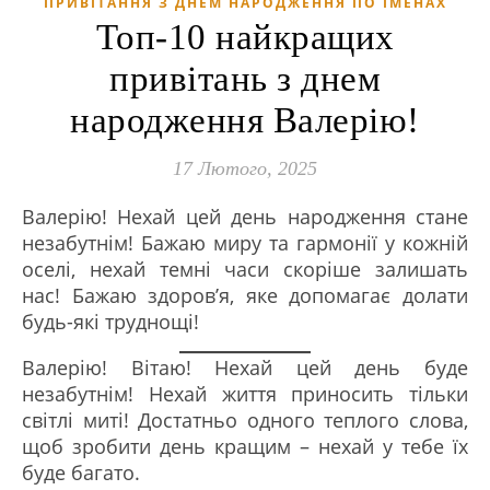
ПРИВІТАННЯ З ДНЕМ НАРОДЖЕННЯ ПО ІМЕНАХ
Топ-10 найкращих
привітань з днем
народження Валерію!
17 Лютого, 2025
Валерію! Нехай цей день народження стане
незабутнім! Бажаю миру та гармонії у кожній
оселі, нехай темні часи скоріше залишать
нас! Бажаю здоров’я, яке допомагає долати
будь-які труднощі!
Валерію! Вітаю! Нехай цей день буде
незабутнім! Нехай життя приносить тільки
світлі миті! Достатньо одного теплого слова,
щоб зробити день кращим – нехай у тебе їх
буде багато.