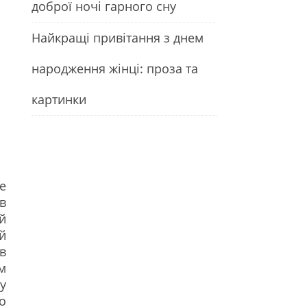
доброї ночі гарного сну
Найкращі привітання з днем
народження жінці: проза та
картинки
е
в
й
й
в
м
у
о