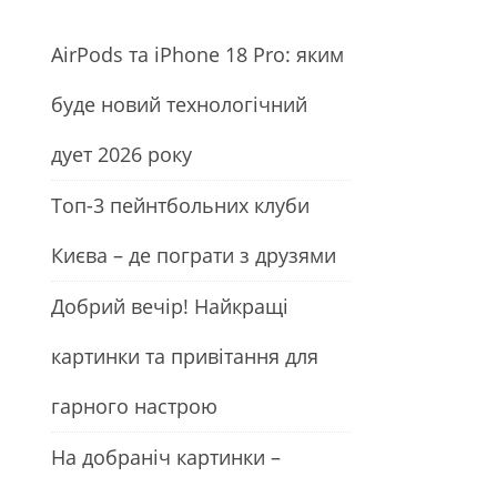
АirРods та iРhone 18 Рro: яким
буде новий технологічний
дует 2026 року
Топ-3 пейнтбольних клуби
Києва – де пограти з друзями
Добрий вечір! Найкращі
картинки та привітання для
гарного настрою
На добраніч картинки –