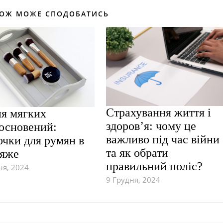
КОЖ МОЖЕ СПОДОБАТИСЬ
Страхування життя і
я мягких
здоров’я: чому це
основений:
важливо під час війни
очки для румян в
та як обрати
яже
правильний поліс?
ня, 2024
9 Грудня, 2024