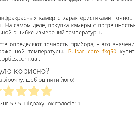
инфракрасных камер с характеристиками точност
ы. На самом деле, покупка камеры с погрешность
льной ошибке измерений температуры.
сте определяют точность прибора, – это значени
траженной температуры.
Pulsar core fxq50
купит
optics.com.ua .
уло корисно?
а зірочку, щоб оцінити його!
тинг
5
/ 5. Підрахунок голосів:
1