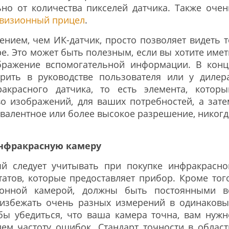
но от количества пикселей датчика. Также очен
визионный прицел
.
нием, чем ИК-датчик, просто позволяет видеть т
. Это может быть полезным, если вы хотите имет
бражение вспомогательной информации. В конц
рить в руководстве пользователя или у дилера
акрасного датчика, то есть элемента, которы
во изображений, для ваших потребностей, а зате
ивалентное или более высокое разрешение, никогд
нфракрасную камеру
й следует учитывать при покупке инфракрасно
татов, которые предоставляет прибор. Кроме того
ионной камерой, должны быть постоянными в
избежать очень разных измерений в одинаковы
ы убедиться, что ваша камера точна, вам нужн
ем частоту ошибок. Стандарт точности в област