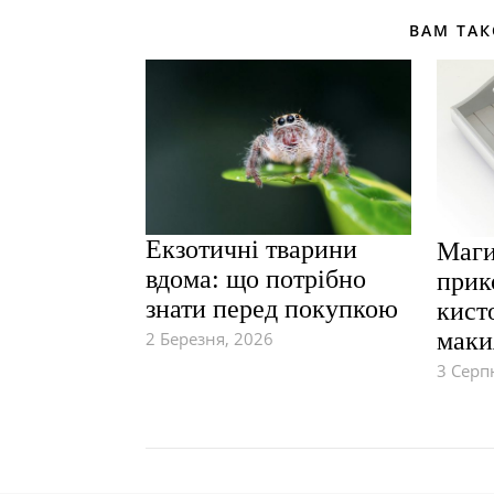
ВАМ ТА
Екзотичні тварини
Маги
вдома: що потрібно
прик
знати перед покупкою
кист
маки
2 Березня, 2026
3 Серп