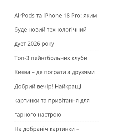
АirРods та iРhone 18 Рro: яким
буде новий технологічний
дует 2026 року
Топ-3 пейнтбольних клуби
Києва – де пограти з друзями
Добрий вечір! Найкращі
картинки та привітання для
гарного настрою
На добраніч картинки –