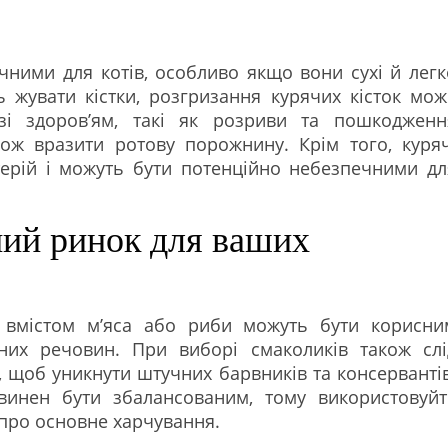
чними для котів, особливо якщо вони сухі й легк
 жувати кістки, розгризання курячих кісток мож
зі здоров’ям, такі як розриви та пошкодженн
кож вразити ротову порожнину. Крім того, куряч
терій і можуть бути потенційно небезпечними дл
ий ринок для ваших
 вмістом м’яса або риби можуть бути корисни
них речовин. При виборі смаколиків також слі
ть, щоб уникнути штучних барвників та консервантів
винен бути збалансованим, тому використовуйт
 про основне харчування.