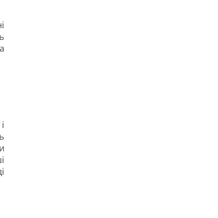
і
ь
а
і
ь
и
і
і