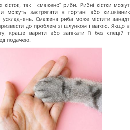
 кісток, так і смаженої риби. Рибні кістки можут
ни можуть застрягати в гортані або кишківник
о ускладнень. Смажена риба може містити занадт
призвести до проблем зі шлунком і вагою. Якщо в
у, краще варити або запікати її без спецій т
ред подачею.