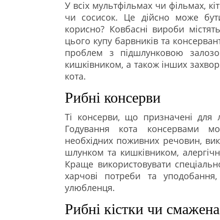
У всіх мультфільмах чи фільмах, к
чи сосисок. Це дійсно може бут
корисно? Ковбасні вироби містять 
цього купу барвників та консерван
проблем з підшлунковою залозо
кишківником, а також інших захвор
кота.
Рибні консерви
Ті консерви, що призначені для л
Годування кота консервами мо
необхідних поживних речовин, викл
шлунком та кишківником, алергічні
Краще використовувати спеціально
харчові потреби та уподобання
улюбленця.
Рибні кістки чи смажена