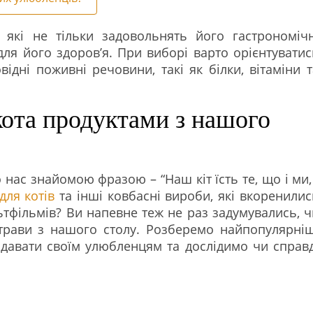
 які не тільки задовольнять його гастрономічн
для його здоров’я. При виборі варто орієнтуватис
овідні поживні речовини, такі як білки, вітаміни т
кота продуктами з нашого
нас знайомою фразою – “Наш кіт їсть те, що і ми, 
для котів
та інші ковбасні вироби, які вкоренилис
тфільмів? Ви напевне теж не раз задумувались, ч
трави з нашого столу. Розберемо найпопулярніш
 давати своїм улюбленцям та дослідимо чи справд