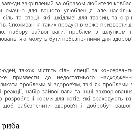
іт завжди закріплений за образом любителя ковбас
и смачно для вашого улюбленця, але наскільк
сіль та спеції, які шкідливі для тварин, та окрі
тів. Споживання таких продуктів може призвести д
ю, набору зайвої ваги, проблем з шлунком т
ювань, які можуть бути небезпечними для здоров’
юдей, також містять сіль, спеції та консерванти
же призвести до недостатнього надходженн
икати проблеми зі здоров’ям, такі як проблеми з
 реакції, набір зайвої ваги та інші захворювання
 розроблені корми для котів, які враховують їхн
, щоб забезпечити здоров’я і добробут вашог
 риба