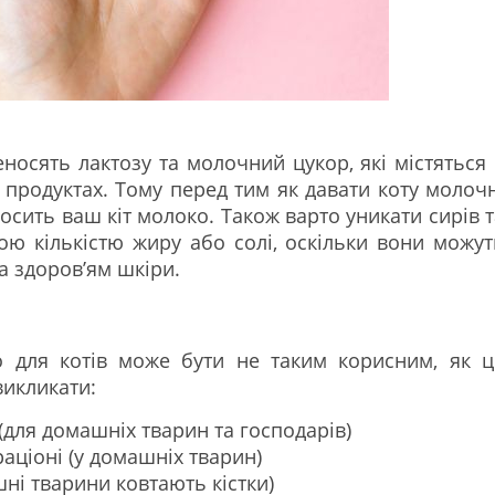
носять лактозу та молочний цукор, які містяться 
продуктах. Тому перед тим як давати коту молочн
носить ваш кіт молоко. Також варто уникати сирів т
ою кількістю жиру або солі, оскільки вони можут
а здоров’ям шкіри.
со для котів може бути не таким корисним, як ц
викликати:
(для домашніх тварин та господарів)
аціоні (у домашніх тварин)
шні тварини ковтають кістки)