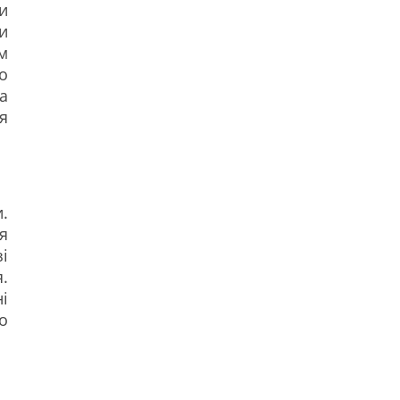
и
и
м
о
а
я
.
я
і
.
і
о