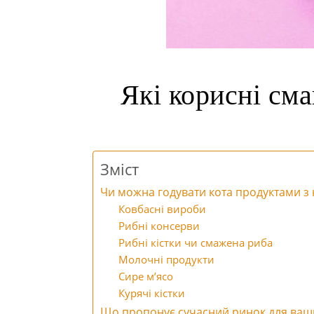
Які корисні сма
Зміст
Чи можна годувати кота продуктами з 
Ковбасні вироби
Рибні консерви
Рибні кістки чи смажена риба
Молочні продукти
Сире м’ясо
Курячі кістки
Що пропонує сучасний ринок для ваш