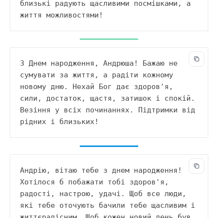
близькі радують щасливими посмішками, а 
життя можливостями!
З Днем народження, Андрюша! Бажаю не 
сумувати за життя, а радіти кожному 
новому дню. Нехай Бог дає здоров'я, 
сили, достаток, щастя, затишок і спокій. 
Везіння у всіх починаннях. Підтримки від 
рідних і близьких!
Андрію, вітаю тебе з днем народження! 
Хотілося б побажати тобі здоров'я, 
радості, настрою, удачі. Щоб все люди, 
які тебе оточують бачили тебе щасливим і 
життєрадісним. Щоб кожен новий день був 