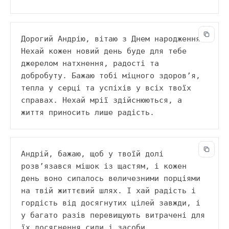
Дорогий Андрію, вітаю з Днем народження! 
Нехай кожен новий день буде для тебе 
джерелом натхнення, радості та 
добробуту. Бажаю тобі міцного здоров’я, 
тепла у серці та успіхів у всіх твоїх 
справах. Нехай мрії здійснюються, а 
життя приносить лише радість.
Андрій, бажаю, щоб у твоїй долі 
розв’язався мішок із щастям, і кожен 
день воно сипалось величезними порціями 
на твій життєвий шлях. І хай радість і 
гордість від досягнутих цілей завжди, і 
у багато разів перевищують витрачені для 
їх досягнення сили і засоби.