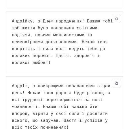
Андрійку, з Днем народження! Бажаю тобі, 
щоб життя було наповнене світлими 
подіями, новими можливостями та 
неймовірними досягненнями. Нехай твоя 
впертість і сила волі ведуть тебе до 
великих перемог. Щастя, здоров’я і 
великої любові!
Андрію, з найкращими побажаннями в цей 
день! Нехай твоя дорога буде рівною, а 
всі труднощі перетворюються на нові 
можливості. Бажаю тобі завжди йти 
вперед, вірити у свої сили і досягати 
всього, що задумав. Щастя і успіхів у 
всіх твоїх починаннях!