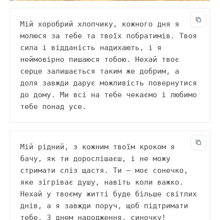
Мій хоробрий хлопчику, кожного дня я 
молюся за тебе та твоїх побратимів. Твоя 
сила і відданість надихають, і я 
неймовірно пишаюся тобою. Нехай твоє 
серце залишається таким же добрим, а 
доля завжди дарує можливість повернутися 
до дому. Ми всі на тебе чекаємо і любимо 
тебе понад усе.
Мій рідний, з кожним твоїм кроком я 
бачу, як ти дорослішаєш, і не можу 
стримати сліз щастя. Ти — моє сонечко, 
яке зігріває душу, навіть коли важко. 
Нехай у твоєму житті буде більше світлих 
днів, а я завжди поруч, щоб підтримати 
тебе. З днем народження, синочку!