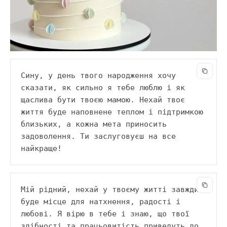
Сину, у день твого народження хочу 
сказати, як сильно я тебе люблю і як 
щаслива бути твоєю мамою. Нехай твоє 
життя буде наповнене теплом і підтримкою 
близьких, а кожна мета приносить 
задоволення. Ти заслуговуєш на все 
найкраще!
Мій рідний, нехай у твоєму житті завжди 
буде місце для натхнення, радості і 
любові. Я вірю в тебе і знаю, що твої 
здібності та працьовитість приведуть до 