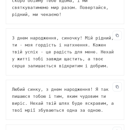
скоро обійму тебе вдома, і ми 
святкуватимемо мир разом. Повертайся, 
рідний, ми чекаємо!
З днем народження, синочку! Мій рідний, 
ти - моя гордість і натхнення. Кожен 
твій успіх - це радість для мене. Нехай 
у житті тобі завжди щастить, а твоє 
серце залишається відкритим і добрим.
Любий синку, з днем народження! Я так 
пишаюся тобою і тим, яким чудовим ти 
виріс. Нехай твій шлях буде яскравим, а 
твої мрії збуваються одна за одною.