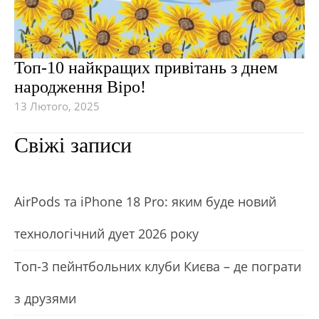
Топ-10 найкращих привітань з днем
народження Віро!
13 Лютого, 2025
Свіжі записи
АirРods та iРhone 18 Рro: яким буде новий
технологічний дует 2026 року
Топ-3 пейнтбольних клуби Києва – де пограти
з друзями