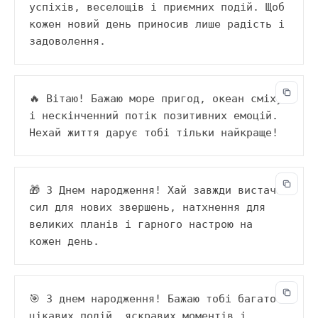
успіхів, веселощів і приємних подій. Щоб 
кожен новий день приносив лише радість і 
задоволення.
🔥 Вітаю! Бажаю море пригод, океан сміху 
і нескінченний потік позитивних емоцій. 
Нехай життя дарує тобі тільки найкраще!
🎁 З Днем народження! Хай завжди вистачає 
сил для нових звершень, натхнення для 
великих планів і гарного настрою на 
кожен день.
🎯 З днем народження! Бажаю тобі багато 
цікавих подій, яскравих моментів і 