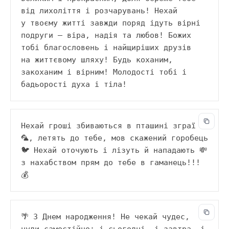
від лихоліття і розчарувань! Нехай 
у твоєму житті завжди поряд ідуть вірні 
подруги — віра, надія та любов! Божих 
тобі благословень і найщиріших друзів 
на життєвому шляху! Будь коханим, 
закоханим і вірним! Молодості тобі і 
бадьорості духа і тіла!
Нехай гроші збиваються в пташині зграї 
🦜, летять до тебе, мов скажений горобець 
🐦 Нехай оточують і лізуть й нападають 💸 
з нахабством прям до тебе в гаманець!!! 
💰
🌴 З Днем народження! Не чекай чудес, 
чуди самостійно: і сьогодні, і завтра, і 