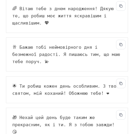
🌈 Вітаю тебе з днем народження! Дякую за 
те, що робиш моє життя яскравішим і 
щасливішим. 💖
🥂 Бажаю тобі неймовірного дня і 
безмежної радості. Я пишаюсь тим, що маю 
тебе поруч. 💫
🌟 Ти робиш кожен день особливим. З твоїм 
святом, мій коханий! Обожнюю тебе! ❤️
🎁 Нехай цей день буде таким же 
прекрасним, як і ти. Я з тобою завжди! 
😘