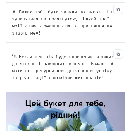
🌟 Бажаю тобі бути завжди на висоті і не 
зупинятися на досягнутому. Нехай твої 
мрії стають реальністю, а прагнення не 
знають меж!
🚀 Нехай цей рік буде сповнений великих 
досягнень і важливих перемог. Бажаю тобі 
мати всі ресурси для досягнення успіху 
та реалізації найсміливіших планів!