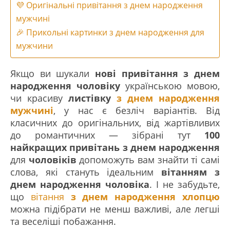
💜 Оригінальні привітання з днем народження
мужчині
🎉 Прикольні картинки з днем народження для
мужчини
Якщо ви шукали
нові привітання з днем
народження чоловіку
українською мовою,
чи красиву
листівку
з днем народження
мужчині
, у нас є безліч варіантів. Від
класичних до оригінальних, від жартівливих
до романтичних — зібрані тут
100
найкращих привітань з днем народження
для
чоловіків
допоможуть вам знайти ті самі
слова, які стануть ідеальним
вітанням з
днем народження чоловіка
. І не забудьте,
що
вітання
з днем народження хлопцю
можна підібрати не менш важливі, але легші
та веселіші побажання.