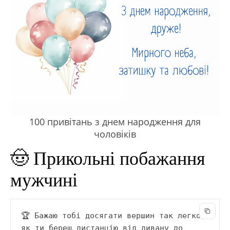
100 привітань з днем народження для
чоловіків
🤠 Прикольні побажання
мужчині
🏆 Бажаю тобі досягати вершин так легко, 
як ти береш дистанцію від дивану до 