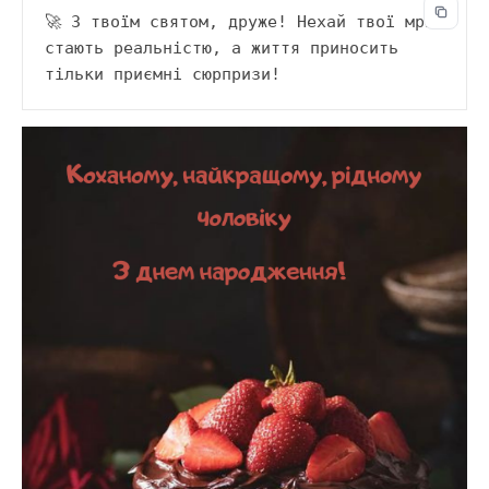
🚀 З твоїм святом, друже! Нехай твої мрії 
стають реальністю, а життя приносить 
тільки приємні сюрпризи!