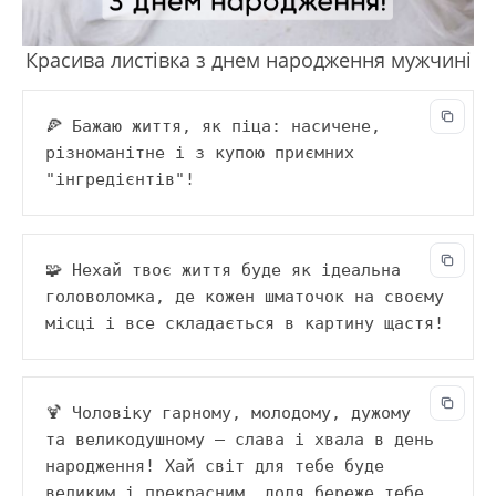
Красива листівка з днем народження мужчині
🍕 Бажаю життя, як піца: насичене, 
різноманітне і з купою приємних 
"інгредієнтів"!
🧩 Нехай твоє життя буде як ідеальна 
головоломка, де кожен шматочок на своєму 
місці і все складається в картину щастя!
🍹 Чоловіку гарному, молодому, дужому 
та великодушному — слава і хвала в день 
народження! Хай світ для тебе буде 
великим і прекрасним, доля береже тебе 