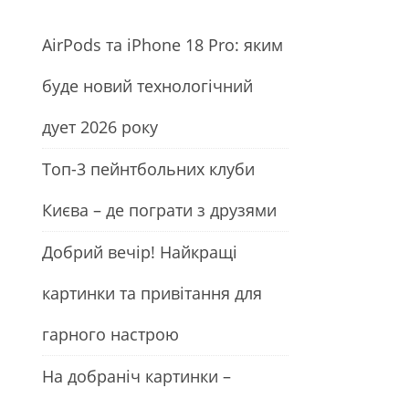
АirРods та iРhone 18 Рro: яким
буде новий технологічний
дует 2026 року
Топ-3 пейнтбольних клуби
Києва – де пограти з друзями
Добрий вечір! Найкращі
картинки та привітання для
гарного настрою
На добраніч картинки –