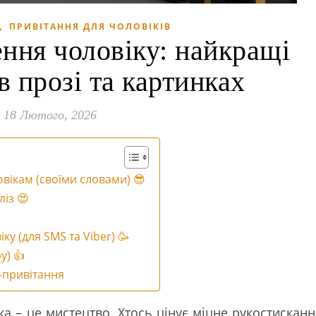
,
ПРИВІТАННЯ ДЛЯ ЧОЛОВІКІВ
ння чоловіку: найкращі
в прозі та картинках
18 Лютого, 2026
овікам (своїми словами) 😎
ліз 😍
ку (для SMS та Viber) 🥳
у) 👍
-привітання
ка – це мистецтво. Хтось цінує міцне рукостисканн