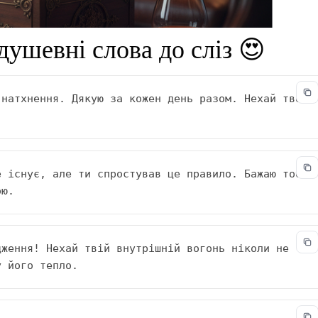
душевні слова до сліз 😍
натхнення. Дякую за кожен день разом. Нехай твоє 
 існує, але ти спростував це правило. Бажаю тобі 
ою.
ження! Нехай твій внутрішній вогонь ніколи не 
у його тепло.