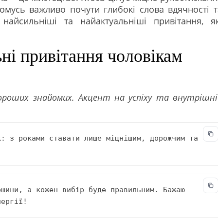
комусь важливо почути глибокі слова вдячності т
найсильніші та найактуальніші привітання, як
ьні привітання чоловікам
хороших знайомих. Акцент на успіху та внутрішні
: з роками ставати лише міцнішим, дорожчим та 
шини, а кожен вибір буде правильним. Бажаю 
нергії!