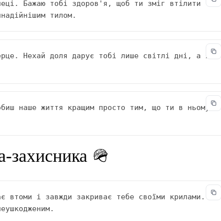
еці. Бажаю тобі здоров'я, щоб ти зміг втілити 
йнадійнішим тилом.
рце. Нехай доля дарує тобі лише світлі дні, а я 
биш наше життя кращим просто тим, що ти в ньому 
а-захисника 🪖
є втоми і завжди закриває тебе своїми крилами. 
неушкодженим.