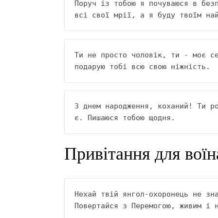
Поруч із тобою я почуваюся в безп
всі свої мрії, а я буду твоїм на
Ти не просто чоловік, ти - моє се
подарую тобі всю свою ніжність.
З днем народження, коханий! Ти ро
є. Пишаюся тобою щодня.
Привітання для воїн
Нехай твій янгол-охоронець не зна
Повертайся з Перемогою, живим і 