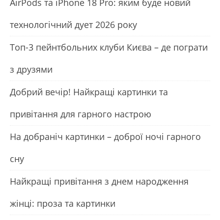
АirРods та iРhone 18 Рro: яким буде новий
технологічний дует 2026 року
Топ-3 пейнтбольних клуби Києва – де пограти
з друзями
Добрий вечір! Найкращі картинки та
привітання для гарного настрою
На добраніч картинки – доброї ночі гарного
сну
Найкращі привітання з днем народження
жінці: проза та картинки