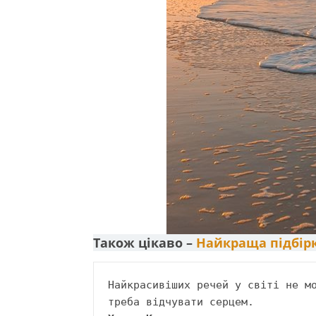
Також цікаво –
Найкраща підбірк
Найкрасивіших речей у світі не мо
треба відчувати серцем.