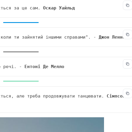
ється за це сам. 
Оскар Уайльд
 коли ти зайнятий іншими справами". - 
Джон Леннон
е речі. - 
Ентоні Де Мелло
ється, але треба продовжувати танцювати. 
Сімпсони 