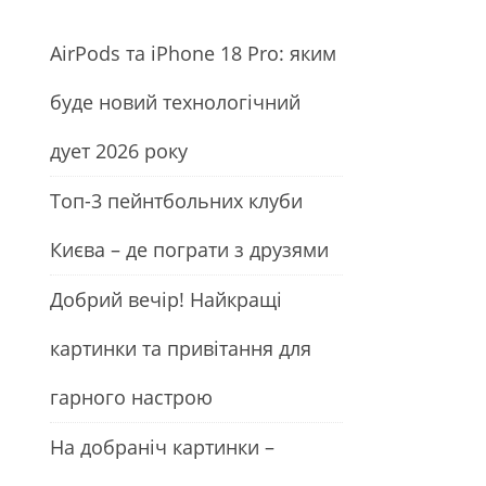
АirРods та iРhone 18 Рro: яким
буде новий технологічний
дует 2026 року
Топ-3 пейнтбольних клуби
Києва – де пограти з друзями
Добрий вечір! Найкращі
картинки та привітання для
гарного настрою
На добраніч картинки –