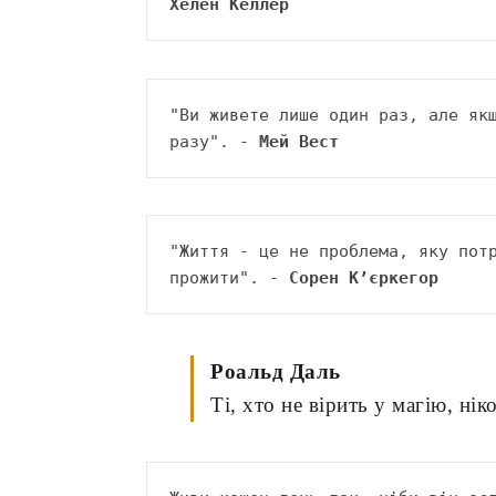
Хелен Келлер
"Ви живете лише один раз, але якщ
разу". - 
Мей Вест
"Життя - це не проблема, яку потр
прожити". - 
Сорен К’єркегор
Роальд Даль
Ті, хто не вірить у магію, нік