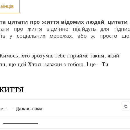
аїнців
та цитати про життя відомих людей
,
цитати 
тати про життя відмінно підійдуть для підпис
тів у соціальних мережах, або ж просто що
 Кимось, хто зрозуміє тебе і прийме таким, який
єш, що цей Хтось завжди з тобою. І це – Ти
життя
им". - 
Далай-лама