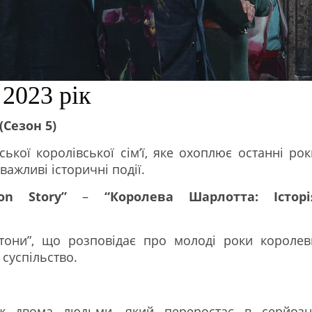
 2023 рік
(Сезон 5)
ької королівської сім’ї, яке охоплює останні рок
важливі історичні події.
on Story”
–
“Королева Шарлотта: Історі
тони”, що розповідає про молоді роки королев
 суспільство.
ж двома людьми, який переростає в серйозн