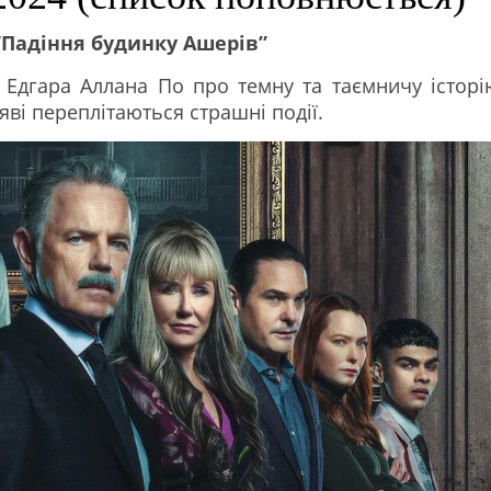
“Падіння будинку Ашерів”
 Едгара Аллана По про темну та таємничу історі
яві переплітаються страшні події.