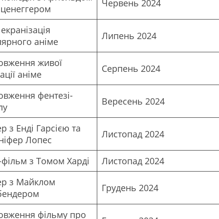
Червень 2024
ценеггером
екранізація
Липень 2024
лярного аніме
овження живої
Серпень 2024
ації аніме
овження фентезі-
Вересень 2024
лу
р з Енді Гарсією та
Листопад 2024
ніфер Лопес
фільм з Томом Харді
Листопад 2024
ер з Майклом
Грудень 2024
бендером
овження фільму про