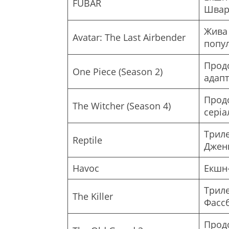
FUBAR
Швар
Жива 
Avatar: The Last Airbender
попу
Прод
One Piece (Season 2)
адапт
Прод
The Witcher (Season 4)
серіа
Триле
Reptile
Джен
Havoc
Екшн-
Трил
The Killer
Фасс
Прод