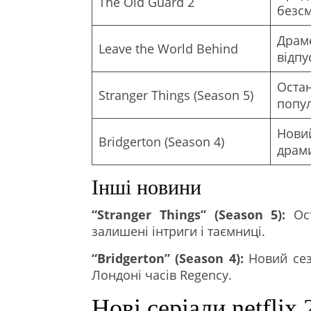
The Old Guard 2
безс
Драме
Leave the World Behind
відпу
Остан
Stranger Things (Season 5)
попул
Новий
Bridgerton (Season 4)
драм
Інші новини
“Stranger Things” (Season 5):
Ост
залишені інтриги і таємниці.
“Bridgerton” (Season 4):
Новий сез
Лондоні часів Regency.
Нові серіали netflix