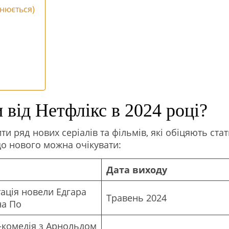
внюється)
 від Нетфлікс в 2024 році?
ити ряд нових серіалів та фільмів, які обіцяють ста
о нового можна очікувати:
Дата виходу
ація новели Едгара
Травень 2024
на По
-комедія з Арнольдом