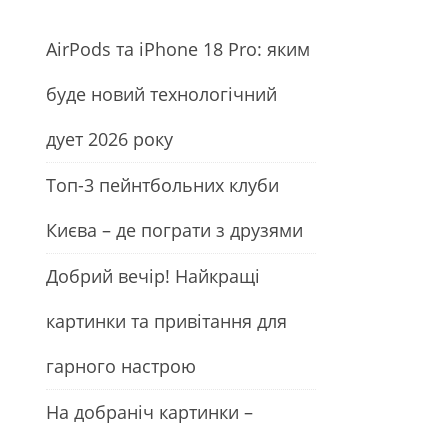
АirРods та iРhone 18 Рro: яким
буде новий технологічний
дует 2026 року
Топ-3 пейнтбольних клуби
Києва – де пограти з друзями
Добрий вечір! Найкращі
картинки та привітання для
гарного настрою
На добраніч картинки –