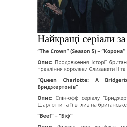
Найкращі серіали за
“The Crown” (Season 5)
–
“Корона” 
Опис:
Продовження історії британс
правління королеви Єлизавети ІІ та 
“Queen Charlotte: A Bridgert
Бриджертонів”
Опис:
Спін-офф серіалу “Бриджер
Шарлотти та її вплив на британське
“Beef”
–
“Біф”
Опис:
Драмеді про конфлікт мі