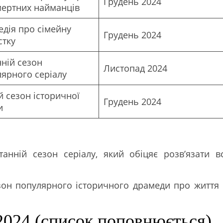
Грудень 2024
мертних найманців
дія про сімейну
Грудень 2024
стку
ній сезон
Листопад 2024
ярного серіалу
 сезон історичної
Грудень 2024
и
анній сезон серіалу, який обіцяє розв’язати вс
он популярного історичного драмеди про життя 
 2024 (список поповнюється)