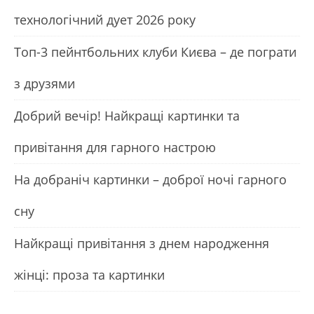
технологічний дует 2026 року
Топ-3 пейнтбольних клуби Києва – де пограти
з друзями
Добрий вечір! Найкращі картинки та
привітання для гарного настрою
На добраніч картинки – доброї ночі гарного
сну
Найкращі привітання з днем народження
жінці: проза та картинки