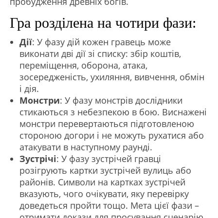
пробудження древніх богів.
Гра розділена на чотири фази:
Дії
: У фазу дій кожен гравець може
виконати дві дії зі списку: збір коштів,
переміщення, оборона, атака,
зосередженість, ухиляння, вивчення, обмін
і дія.
Монстри
: У фазу монстрів дослідники
стикаються з небезпекою в бою. Виснажені
монстри перевертаються підготовленою
стороною догори і не можуть рухатися або
атакувати в наступному раунді.
Зустрічі
: У фазу зустрічей гравці
розігрують картки зустрічей вулиць або
районів. Символи на картках зустрічей
вказують, чого очікувати, яку перевірку
доведеться пройти тощо. Мета цієї фази –
отримати докази для просування сценарію.