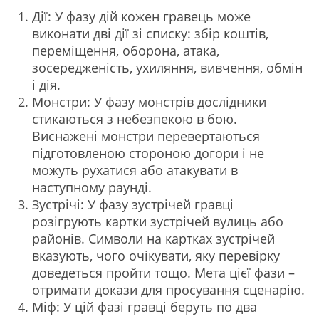
Дії: У фазу дій кожен гравець може
виконати дві дії зі списку: збір коштів,
переміщення, оборона, атака,
зосередженість, ухиляння, вивчення, обмін
і дія.
Монстри: У фазу монстрів дослідники
стикаються з небезпекою в бою.
Виснажені монстри перевертаються
підготовленою стороною догори і не
можуть рухатися або атакувати в
наступному раунді.
Зустрічі: У фазу зустрічей гравці
розігрують картки зустрічей вулиць або
районів. Символи на картках зустрічей
вказують, чого очікувати, яку перевірку
доведеться пройти тощо. Мета цієї фази –
отримати докази для просування сценарію.
Міф: У цій фазі гравці беруть по два