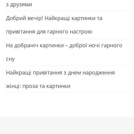
з друзями
Добрий вечір! Найкращі картинки та
привітання для гарного настрою
На добраніч картинки – доброї ночі гарного
сну
Найкращі привітання з днем народження
жінці: проза та картинки