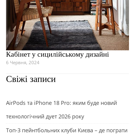
Кабінет у сицилійському дизайні
6 Червня, 2024
Свіжі записи
АirРods та iРhone 18 Рro: яким буде новий
технологічний дует 2026 року
Топ-3 пейнтбольних клуби Києва – де пограти