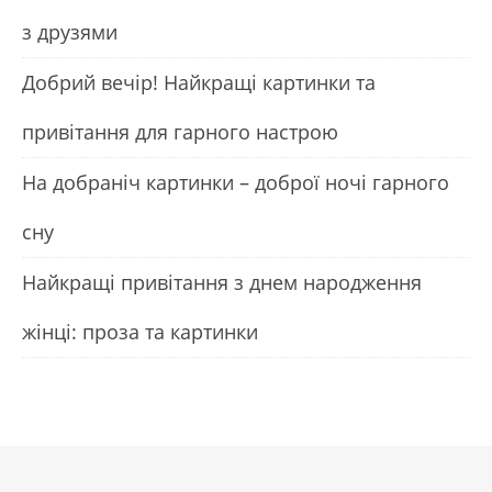
з друзями
Добрий вечір! Найкращі картинки та
привітання для гарного настрою
На добраніч картинки – доброї ночі гарного
сну
Найкращі привітання з днем народження
жінці: проза та картинки