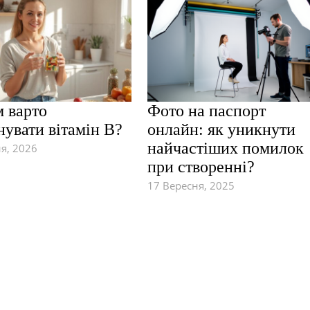
м варто
Фото на паспорт
нувати вітамін В?
онлайн: як уникнути
найчастіших помилок
ня, 2026
при створенні?
17 Вересня, 2025