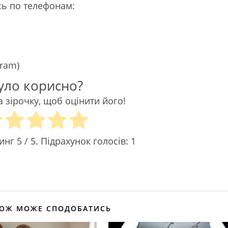
ь по телефонам:
gram)
уло корисно?
а зірочку, щоб оцінити його!
тинг
5
/ 5. Підрахунок голосів:
1
КОЖ МОЖЕ СПОДОБАТИСЬ