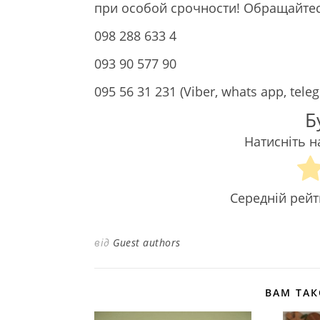
при особой срочности! Обращайтес
098 288 633 4
093 90 577 90
095 56 31 231 (Viber, whats app, tele
Б
Натисніть н
Середній рей
від
Guest authors
ВАМ ТА