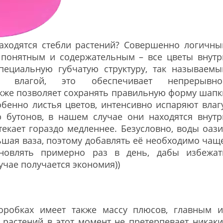
находятся стебли растений? Совершенно логичны
т понятным и содержательным – все цветы внутр
ециальную губчатую структуру, так называемы
й влагой, это обеспечивает непрерывно
акже позволяет сохранять правильную форму шапк
обенно листья цветов, интенсивно испаряют влагу
 бутонов, в нашем случае они находятся внутр
екает гораздо медленнее. Безусловно, воды оази
шая ваза, поэтому добавлять её необходимо чаще
новлять примерно раз в день, дабы избежат
лучае получается экономия))
оробках имеет также массу плюсов, главным и
е растений в этот момент не претерпевает никаки