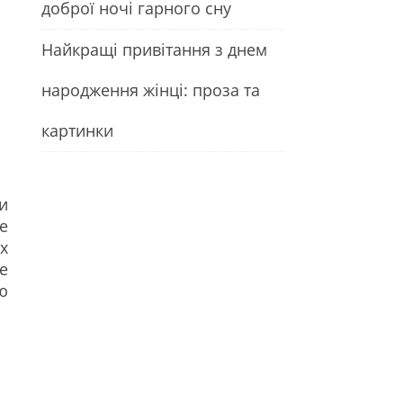
доброї ночі гарного сну
Найкращі привітання з днем
народження жінці: проза та
картинки
и
е
х
е
ю
.