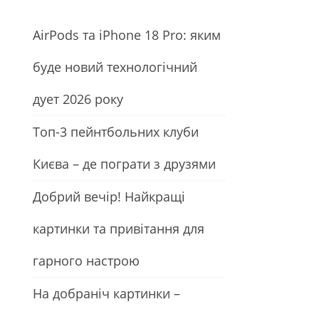
АirРods та iРhone 18 Рro: яким
буде новий технологічний
дует 2026 року
Топ-3 пейнтбольних клуби
Києва – де пограти з друзями
Добрий вечір! Найкращі
картинки та привітання для
гарного настрою
На добраніч картинки –