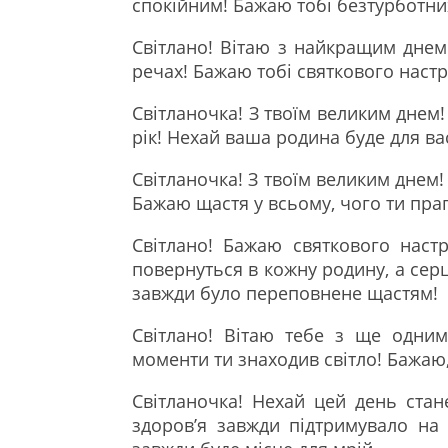
спокійним! Бажаю тобі безтурботних
Світлано! Вітаю з найкращим днем
речах! Бажаю тобі святкового настр
Світланочка! З твоїм великим днем
рік! Нехай ваша родина буде для в
Світланочка! З твоїм великим днем!
Бажаю щастя у всьому, чого ти пра
Світлано! Бажаю святкового наст
повернуться в кожну родину, а сер
завжди було переповнене щастям!
Світлано! Вітаю тебе з ще одни
моменти ти знаходив світло! Бажаю
Світланочка! Нехай цей день ста
здоров’я завжди підтримувало на