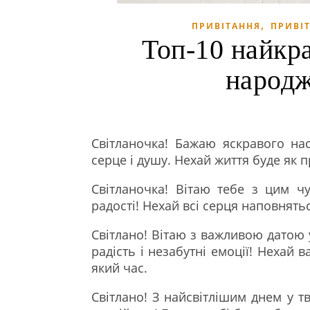
,
ПРИВІТАННЯ
ПРИВІ
Топ-10 найкр
народж
Світланочка! Бажаю яскравого на
серце і душу. Нехай життя буде як 
Світланочка! Вітаю тебе з цим ч
радості! Нехай всі серця наповнятьс
Світлано! Вітаю з важливою датою 
радість і незабутні емоції! Нехай
який час.
Світлано! З найсвітлішим днем у т