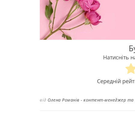
Б
Натисніть н
Середній рей
від
Олена Романів - контент-менеджер та