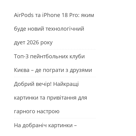
АirРods та iРhone 18 Рro: яким
буде новий технологічний
дует 2026 року
Топ-3 пейнтбольних клуби
Києва – де пограти з друзями
Добрий вечір! Найкращі
картинки та привітання для
гарного настрою
На добраніч картинки –