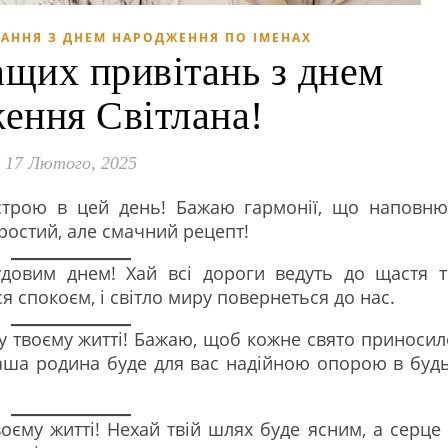
ТАННЯ З ДНЕМ НАРОДЖЕННЯ ПО ІМЕНАХ
ащих привітань з днем
ення Світлана!
17 Лютого, 2025
строю в цей день! Бажаю гармонії, що наповню
простий, але смачний рецепт!
удовим днем! Хай всі дороги ведуть до щастя т
я спокоєм, і світло миру повернеться до нас.
у твоєму житті! Бажаю, щоб кожне свято приносил
 ваша родина буде для вас надійною опорою в будь
воєму житті! Нехай твій шлях буде ясним, а серце 