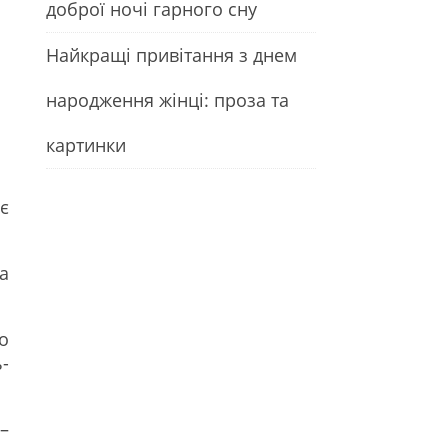
доброї ночі гарного сну
Найкращі привітання з днем
народження жінці: проза та
картинки
є
а
о
-
–