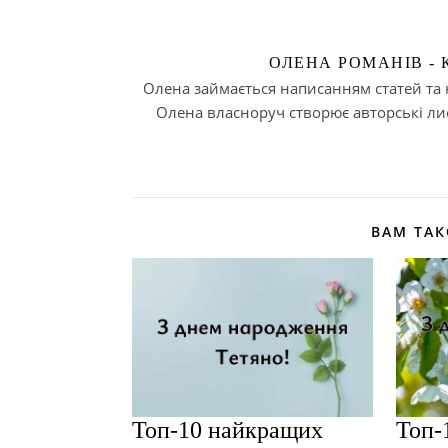
ОЛЕНА РОМАНІВ -
Олена займається написанням статей та но
Олена власноруч створює авторські лис
ВАМ ТА
Топ-10 найкращих
Топ-