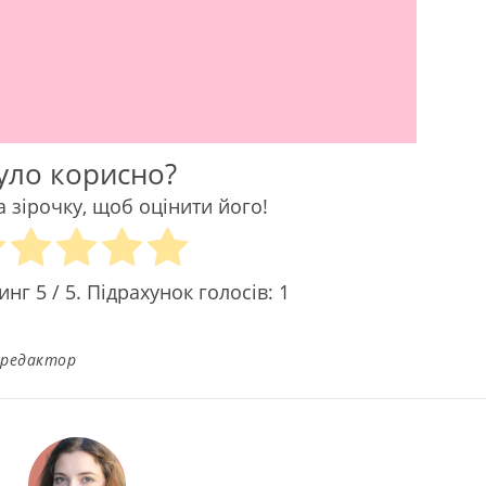
уло корисно?
а зірочку, щоб оцінити його!
тинг
5
/ 5. Підрахунок голосів:
1
 редактор