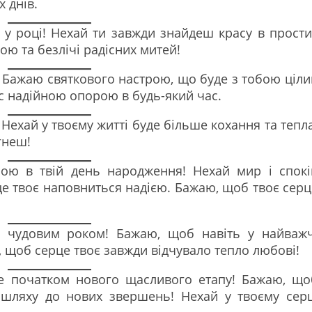
 днів.
 у році! Нехай ти завжди знайдеш красу в прости
ою та безлічі радісних митей!
! Бажаю святкового настрою, що буде з тобою ціли
ас надійною опорою в будь-який час.
 Нехай у твоєму житті буде більше кохання та тепла
гнеш!
рою в твій день народження! Нехай мир і спокі
це твоє наповниться надією. Бажаю, щоб твоє серц
м чудовим роком! Бажаю, щоб навіть у найважч
, щоб серце твоє завжди відчувало тепло любові!
не початком нового щасливого етапу! Бажаю, що
 шляху до нових звершень! Нехай у твоєму серц