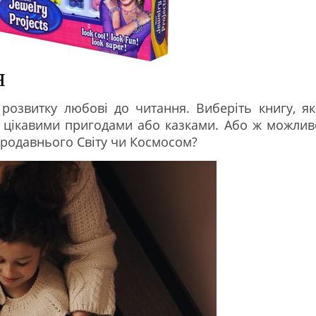
я
 розвитку любові до читання. Виберіть книгу, як
ї, з цікавими пригодами або казками. Або ж можлив
ародавнього Світу чи Космосом?