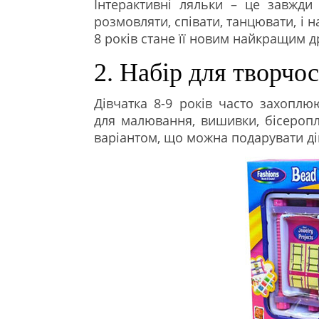
Інтерактивні ляльки – це завжди
розмовляти, співати, танцювати, і н
8 років стане її новим найкращим д
2. Набір для творчос
Дівчатка 8-9 років часто захопл
для малювання, вишивки, бісеропл
варіантом, що можна подарувати дів