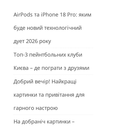
АirРods та iРhone 18 Рro: яким
буде новий технологічний
дует 2026 року
Топ-3 пейнтбольних клуби
Києва – де пограти з друзями
Добрий вечір! Найкращі
картинки та привітання для
гарного настрою
На добраніч картинки –