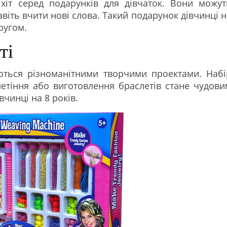
 хіт серед подарунків для дівчаток. Вони можут
авіть вчити нові слова. Такий подарунок дівчинці 
ругом.
ті
юються різноманітними творчими проектами. Набі
етіння або виготовлення браслетів стане чудови
чинці на 8 років.