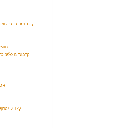
ального центру
умів
а або в театр
лин
ідпочинку