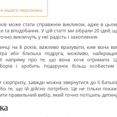
або іншого персонажа
оків може стати справжнім викликом, адже в цьом
си та вподобання. У цій статті ми зібрали 20 ідей, 
точно викличуть у неї радість і захоплення.
инці на 8 років, важливо врахувати, ким вона ва
тра або близька подруга, можливо, найкращи
її напряму про те, що вона хоче отримати. Ц
борів і зробить подарунок більш особистим 
 сюрпризу, завжди можна звернутися до її батьків
бо те, що їй дійсно потрібно. Це не тільки покаж
ити правильний вибір, який точно потішить дитину
ка